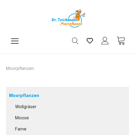
Zum Hauptinhalt springen
Du hast 0 Produkt
Ware
Moorpflanzen
Moorpflanzen
Wollgräser
Moose
Farne